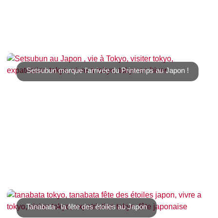
Dès la fin du mois de janvier les pruniers commencent à
fleurir à Tokyo. C’est la [...]
Setsubun marque l'arrivée du Printemps au Japon !
Le 3 février au Japon, on fête Setsubun, fête nationale
qui célèbre l’arrivée du printemps, [...]
Tanabata : la fête des étoiles au Japon