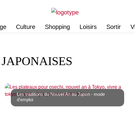
age
Culture
Shopping
Loisirs
Sortir
V
 JAPONAISES
Les traditions du Nouvel An au Japon - mode
d'emploi