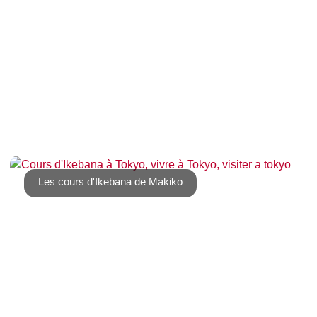
Le 7 juillet on célèbre Tanabata 七夕 au Japon,
littéralement la septième nuit (du septième [...]
Les cours d'Ikebana de Makiko