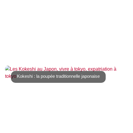
Shichi Go San, littéralement sept, cinq, trois, cette fête
célèbre les enfants de 3 ans 三 san [...]
Kokeshi : la poupée traditionnelle japonaise