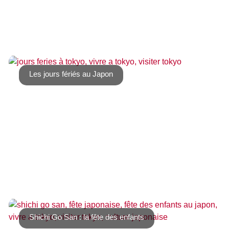
Hina matsuri , 雛祭り, la journée consacrée aux petites
filles, est célébrée le 3 mars [...]
Les jours fériés au Japon
Après 2019 , 2020 et 2021 dont le programme avait été
légèrement modifié, le Japon retrouve [...]
Shichi Go San : la fête des enfants