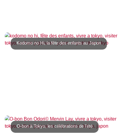
La fin de l’année au Japon est un moment où les
traditions sont encore très fortes. Entre [...]
Kodomo no Hi, la fête des enfants au Japon
Le 5 mai, jour férié au Japon, on célèbre Kodomo no Hi
子供の日 littéralement « le jour [...]
O-bon à Tokyo, les célébrations de l'été