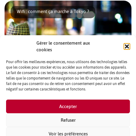
téléphonique pour les long séjours [...]
Wifi : comment ça marche à Tokyo ?
Gérer le consentement aux
cookies
Pour offrir les meilleures expériences, nous utilisons des technologies telles
que les cookies pour stocker et/ou accéder aux informations des appareils.
Le fait de consentir à ces technologies nous permettra de traiter des données
telles que le comportement de navigation ou les ID uniques sur ce site. Le
Vous venez d’arriver au Japon, que vous soyez ici pour le
fait de ne pas consentir ou de retirer son consentement peut avoir un effet
tourisme, ou pour vous installer à [...]
négatif sur certaines caractéristiques et fonctions.
CONTACTS ET CRÉDITS
Accepter
MENTIONS LÉGALES
PARTENAIRES ET PUBLICITÉ
Refuser
QUI SOMMES NOUS ?
Voir les préférences
PLAN DU SITE