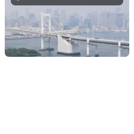
Le pont Rainbow Bridge domaine la baie de Tokyo et
permet de relier Tokyo ( le quartier de Tamachi [...]