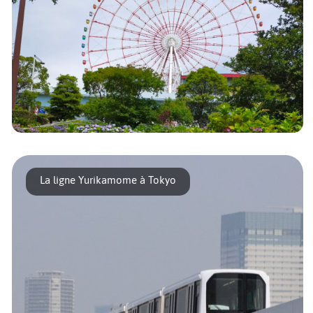
Si on connaît Odaiba pour tous les loisirs qu’elle offre (ou
offrait car de nombreux sites [...]
La ligne Yurikamome à Tokyo