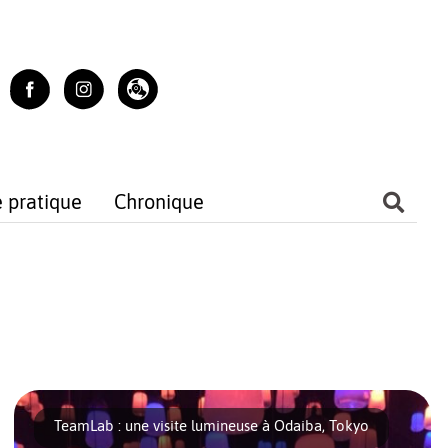
e pratique
Chronique
TeamLab : une visite lumineuse à Odaiba, Tokyo