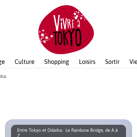
ge
Culture
Shopping
Loisirs
Sortir
Vi
iba
Entre Tokyo et Odaiba : Le Rainbow Bridge, de A à
Z