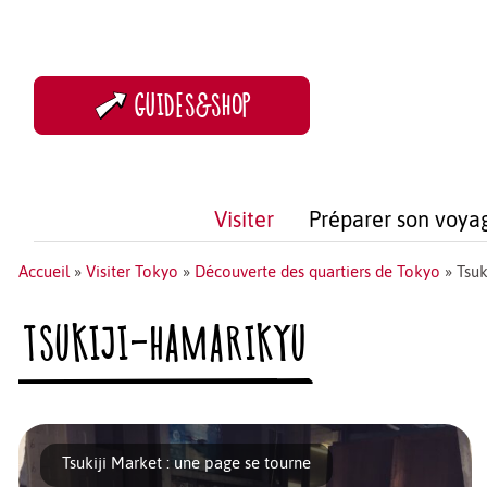
GUIDES&SHOP
Visiter
Préparer son voya
Accueil
»
Visiter Tokyo
»
Découverte des quartiers de Tokyo
»
Tsuk
TSUKIJI-HAMARIKYU
Tsukiji Market : une page se tourne