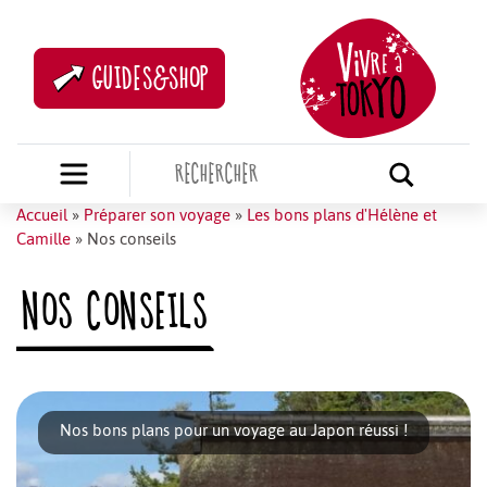
GUIDES&SHOP
Accueil
»
Préparer son voyage
»
Les bons plans d'Hélène et
Camille
»
Nos conseils
NOS CONSEILS
Nos bons plans pour un voyage au Japon réussi !