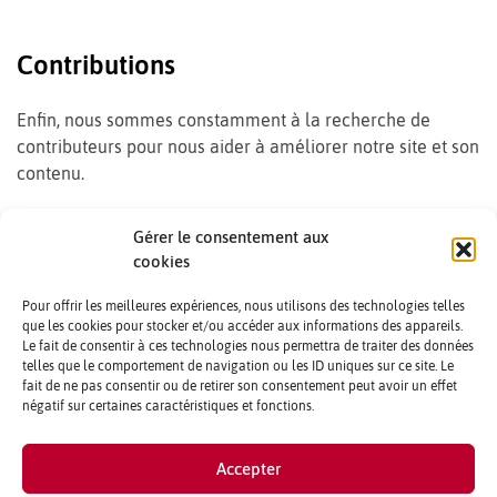
Contributions
Enfin, nous sommes constamment à la recherche de
contributeurs pour nous aider à améliorer notre site et son
contenu.
Alors, n’hésitez pas à nous contacter si :
Gérer le consentement aux
cookies
Des idées de rubriques vous intéressent
Vous avez déniché une adresse que vous souhaitez
Pour offrir les meilleures expériences, nous utilisons des technologies telles
que les cookies pour stocker et/ou accéder aux informations des appareils.
faire partager
Le fait de consentir à ces technologies nous permettra de traiter des données
Vous vous sentez l’âme d’un rédacteur occasionnel
telles que le comportement de navigation ou les ID uniques sur ce site. Le
fait de ne pas consentir ou de retirer son consentement peut avoir un effet
négatif sur certaines caractéristiques et fonctions.
CONTACTS ET CRÉDITS
Accepter
MENTIONS LÉGALES