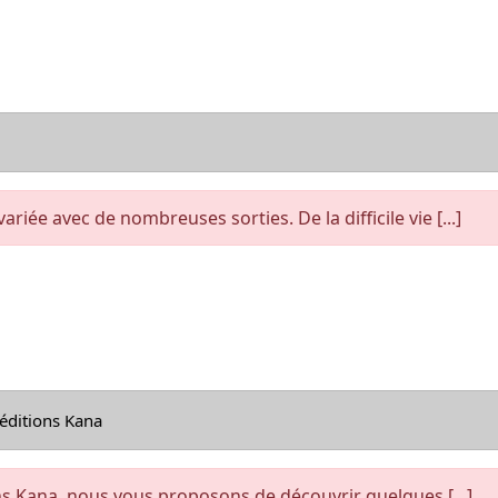
riée avec de nombreuses sorties. De la difficile vie [...]
éditions Kana
ns Kana, nous vous proposons de découvrir quelques [...]