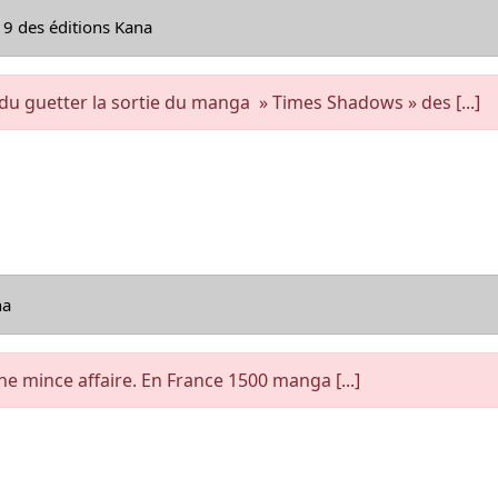
19 des éditions Kana
du guetter la sortie du manga » Times Shadows » des [...]
na
une mince affaire. En France 1500 manga [...]