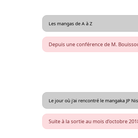
Les mangas de A à Z
Depuis une conférence de M. Bouissou,
Le jour où j'ai rencontré le mangaka JP Nis
Suite à la sortie au mois d’octobre 20