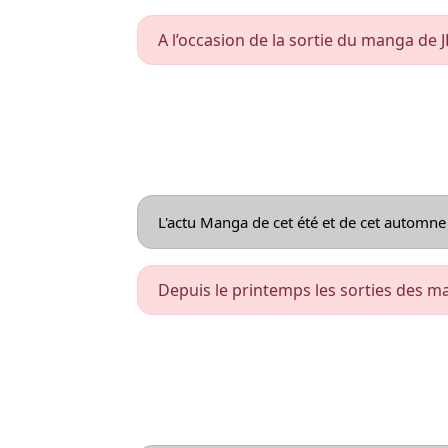
A l’occasion de la sortie du manga de J
L'actu Manga de cet été et de cet automn
Depuis le printemps les sorties des man