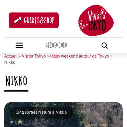
GUIDES&SHOP
Accueil
»
Visiter Tokyo
»
Idées weekend autour de Tokyo
»
Nikko
NIKKO
Cinq sorties Nature à Nikko