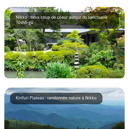
En cette fin octobre, l’automne arrive doucement au Nord
de Tokyo. L’occasion de vous [...]
Nikko : lieux coup de coeur autour du sanctuaire
Tôshô-gû
Si vous êtes allés à Nikko, vous avez probablement visité le
sanctuaire Tôshô-gû et ses [...]
Kirifuri Plateau : randonnée nature à Nikko