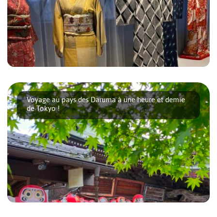
Le kimono 着物 désigne littéralement la « chose que l’on
porte ». Quand on habite à [...]
Voyage au pays des Daruma à une heure et demie
de Tokyo !
Savez-vous qu’à une heure et demie de Tokyo en train ou en