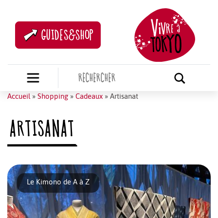
GUIDES&SHOP
Accueil
»
Shopping
»
Cadeaux
»
Artisanat
ARTISANAT
Le Kimono de A à Z