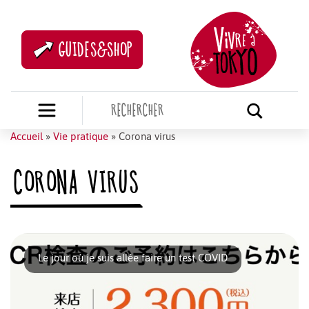
GUIDES&SHOP
Accueil
»
Vie pratique
»
Corona virus
CORONA VIRUS
Le jour où je suis allée faire un test COVID