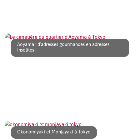
Voici trois adresses d’Izakaya à tester ! 番屋 赤坂 – Banya
Akasaka Comme son [...]
Aoyama : d'adresses gourmandes en adresses
insolites !
On associe souvent le quartier de Aoyama à ses boutiques
de luxe et à ses cafés à la mode. Mais [...]
Okonomiyaki et Monjayaki à Tokyo