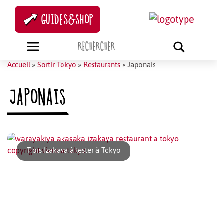
GUIDES&SHOP
Accueil
»
Sortir Tokyo
»
Restaurants
»
Japonais
JAPONAIS
Trois Izakaya à tester à Tokyo