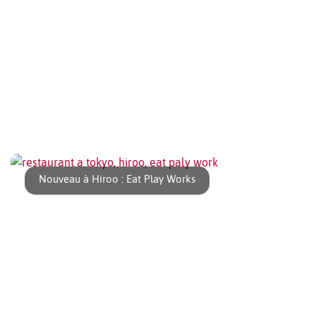
Okonomiyaki et Monjayaki plus communément appelé
Monja, sont deux plats relativement similaires [...]
Nouveau à Hiroo : Eat Play Works