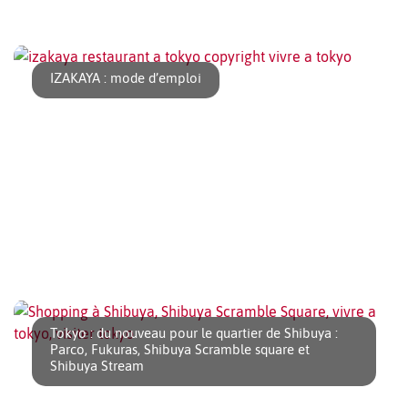
Si vous cherchez un endroit pour déjeuner ou dîner à Hiroo,
une nouvelle adresse est maintenant [...]
IZAKAYA : mode d’emploi
Un izakaya est une sorte de brasserie-tapas où il est possible
d’aborder la cuisine japonaise en [...]
Tokyo : du nouveau pour le quartier de Shibuya :
Parco, Fukuras, Shibuya Scramble square et
Shibuya Stream