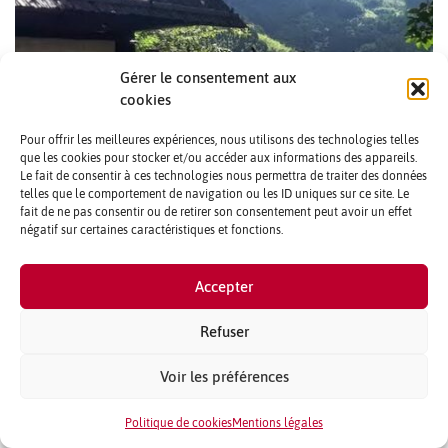
Gérer le consentement aux
cookies
Pour offrir les meilleures expériences, nous utilisons des technologies telles
que les cookies pour stocker et/ou accéder aux informations des appareils.
Le fait de consentir à ces technologies nous permettra de traiter des données
Les frontières du Japon étant fermées (ou difficile à
telles que le comportement de navigation ou les ID uniques sur ce site. Le
franchir), deux lectrices assidues en ont [...]
fait de ne pas consentir ou de retirer son consentement peut avoir un effet
CONTACTS ET CRÉDITS
négatif sur certaines caractéristiques et fonctions.
MENTIONS LÉGALES
Accepter
PARTENAIRES ET PUBLICITÉ
QUI SOMMES NOUS ?
Refuser
PLAN DU SITE
Voir les préférences
PASSER UNE ANNONCE
Politique de cookies
Mentions légales