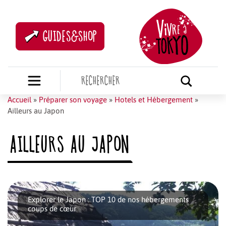
GUIDES&SHOP
Accueil
»
Préparer son voyage
»
Hotels et Hébergement
»
Ailleurs au Japon
AILLEURS AU JAPON
Explorer le Japon : TOP 10 de nos hébergements
coups de cœur