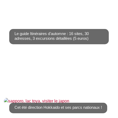
Les étables japonais, momiji, commencent à virer au
rouge à Tokyo et les gingko biloba, icho, au [...]
Le guide Itinéraires d'automne : 16 sites, 30
adresses, 3 excursions détaillées (5 euros)
C’est l’automne. Il fait beau et vous avez envie de
découvrir un jardin ? Vous [...]
Cet été direction Hokkaido et ses parcs nationaux !