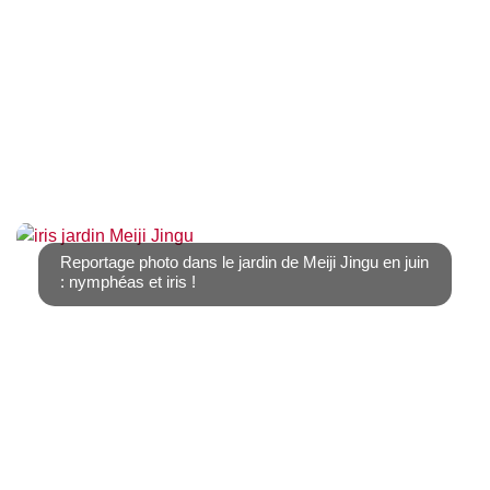
Connue pour sa neige en hiver, Hokkaido est également
une destination agréable en été. Comme [...]
Reportage photo dans le jardin de Meiji Jingu en juin
: nymphéas et iris !