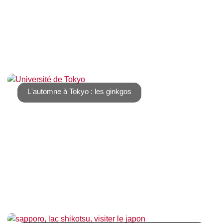
La fin de l’année au Japon est un moment où les
traditions sont encore très fortes. Entre [...]
L'automne à Tokyo : les ginkgos
Il existe de nombreux lieux dans Tokyo où admirer les
ginkgos. L’avenue Jingu Gaien est la [...]