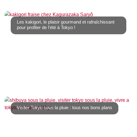
Le mois de juin est celui de la pluie, mais aussi des
hortensias, des iris et des nymphéas. Nous [...]
Les kakigori, le plaisir gourmand et rafraîchissant
pour profiter de l'été à Tokyo !
L’été à Tokyo peut être étouffant, et la moindre
promenade devenir difficile. En cas de [...]
Visiter Tokyo sous la pluie : tous nos bons plans