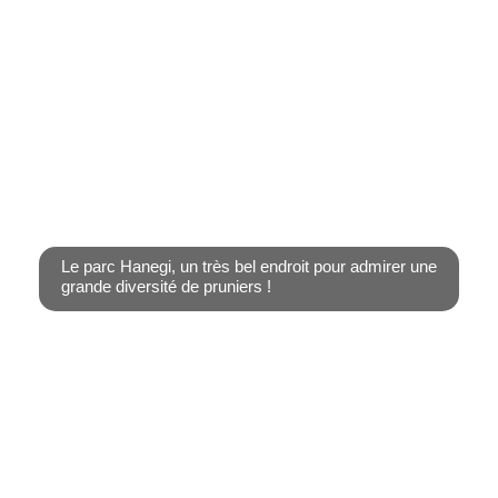
S’il est un parc agréable toute l’année, c’est bien le grand
jardin de [...]
Le parc Hanegi, un très bel endroit pour admirer une
grande diversité de pruniers !