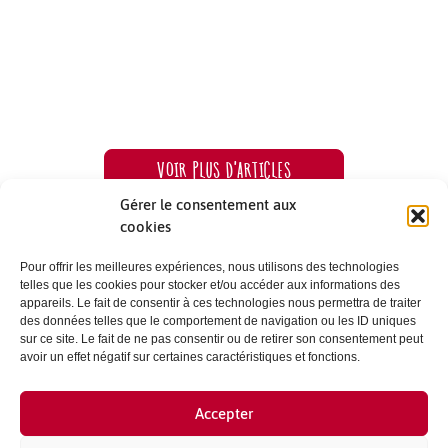
Selon les saisons et particulièrement entre les mois de
juin et septembre, il peut être utile de [...]
VOIR PLUS D'ARTICLES
Gérer le consentement aux
cookies
Au Japon les saisons sont relativement marquées.
Retrouvez dans cette partie tous nos conseils : météo,
Pour offrir les meilleures expériences, nous utilisons des technologies
visites recommandées...pour réussir votre voyage à Tokyo
telles que les cookies pour stocker et/ou accéder aux informations des
appareils. Le fait de consentir à ces technologies nous permettra de traiter
ou dans une région japonaise.
des données telles que le comportement de navigation ou les ID uniques
sur ce site. Le fait de ne pas consentir ou de retirer son consentement peut
avoir un effet négatif sur certaines caractéristiques et fonctions.
CONTACTS ET CRÉDITS
Accepter
MENTIONS LÉGALES
PARTENAIRES ET PUBLICITÉ