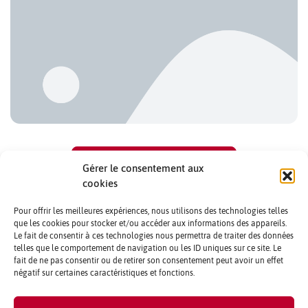
A Tokyo, pas un quartier sans son fleuriste local. Quelle que
soit la saison, il est toujours [...]
VOIR PLUS D'ARTICLES
Gérer le consentement aux
cookies
A la recherche d'idées cadeaux à Tokyo ? Nous avons
Pour offrir les meilleures expériences, nous utilisons des technologies telles
sélectionné quelques adresses authentiques, originales ou
que les cookies pour stocker et/ou accéder aux informations des appareils.
Le fait de consentir à ces technologies nous permettra de traiter des données
classiques. Faites votre choix !
telles que le comportement de navigation ou les ID uniques sur ce site. Le
fait de ne pas consentir ou de retirer son consentement peut avoir un effet
négatif sur certaines caractéristiques et fonctions.
CONTACTS ET CRÉDITS