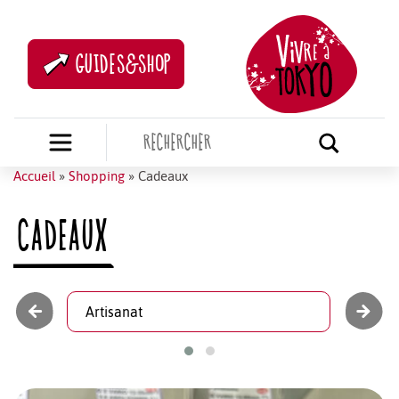
GUIDES&SHOP
Accueil
»
Shopping
»
Cadeaux
CADEAUX
Artisanat
La bou