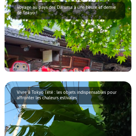
quartier où la jeunesse de la ville se [...]
Voyage au pays des Daruma à une heure et demie
de Tokyo !
Savez-vous qu’à une heure et demie de Tokyo en train ou en
voiture, vous pouvez découvrir [...]
Vivre à Tokyo l'été : les objets indispensables pour
affronter les chaleurs estivales