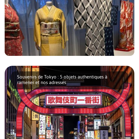
Le kimono 着物 désigne littéralement la « chose que l’on
porte ». Quand on habite à [...]
Souvenirs de Tokyo : 5 objets authentiques à
ramener et nos adresses