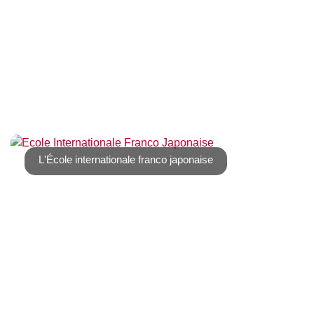
Comme j’ai du retourner deux fois à la gare pour la carte
de Manon, je me suis dit [...]
L'École internationale franco japonaise