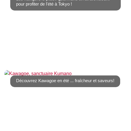
pour profiter de l'été à Tokyo !
L’été à Tokyo peut être étouffant, et la moindre
promenade devenir difficile. En cas de [...]
Découvrez Kawagoe en été ... fraîcheur et saveurs!