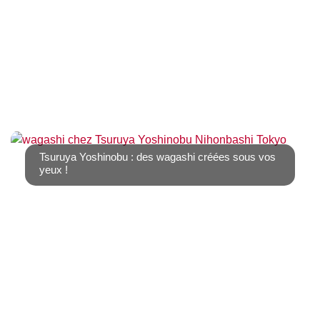
Au mois de juillet, la chaleur humide s’installe, et il est
parfois dur de se motiver pour [...]
Tsuruya Yoshinobu : des wagashi créées sous vos
yeux !