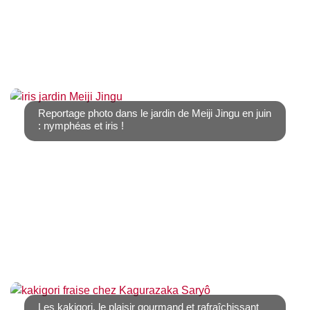
Connue pour sa neige en hiver, Hokkaido est également
une destination agréable en été. Comme [...]
Reportage photo dans le jardin de Meiji Jingu en juin
: nymphéas et iris !
Le mois de juin est celui de la pluie, mais aussi des
hortensias, des iris et des nymphéas. Nous [...]
Les kakigori, le plaisir gourmand et rafraîchissant