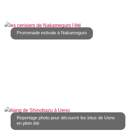
Nous vous avons déjà présenté Kawagoe au printemps
avec ses sakura et ses koinobori. Découvrez [...]
Promenade estivale à Nakameguro
Pas toujours facile de prévoir des sorties dans la chaleur
humide de l’été à Tokyo. Nous [...]
Reportage photo pour découvrir les lotus de Ueno
en plein été