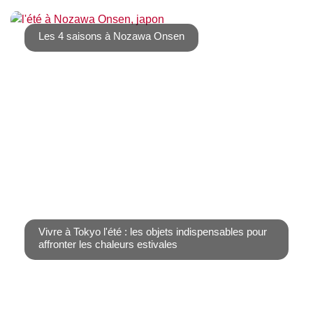
Si comme nous vous aimez les pâtisseries japonaises
wagashi, nous vous conseillons vivement [...]
Les 4 saisons à Nozawa Onsen
Nozawa Onsen est un village de montagne connu pour
ses pistes de ski et ses bains chauds. Lors de [...]
Vivre à Tokyo l'été : les objets indispensables pour
affronter les chaleurs estivales