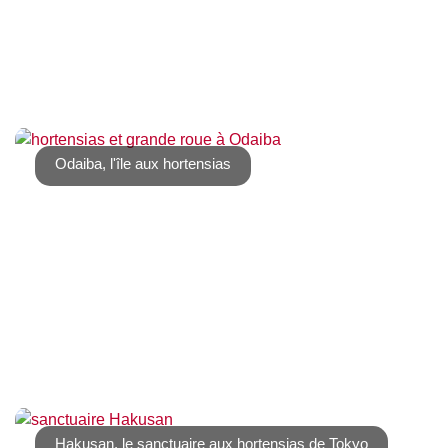
L’été peut s’avérer très chaud à Tokyo, sensation
renforcée par un taux [...]
Odaiba, l'île aux hortensias
Si on connaît Odaiba pour tous les loisirs qu’elle offre (ou
offrait car de nombreux sites [...]
Hakusan, le sanctuaire aux hortensias de Tokyo