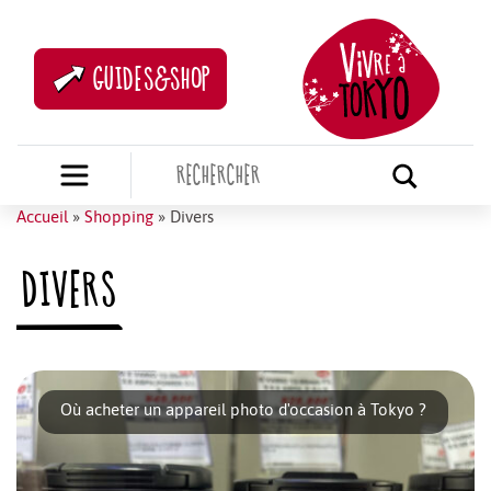
GUIDES&SHOP
Accueil
»
Shopping
»
Divers
DIVERS
Où acheter un appareil photo d'occasion à Tokyo ?