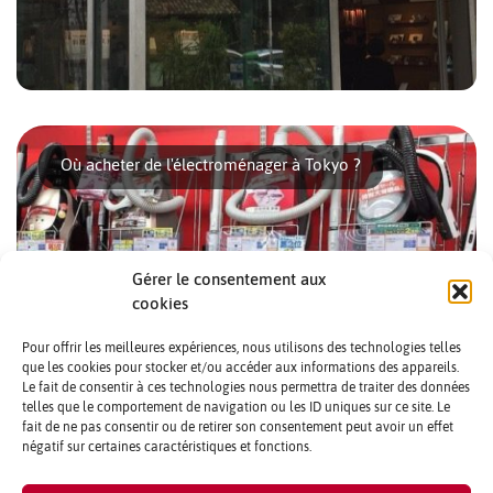
En expatriation à Tokyo ou en voyage, on peut se procurer
facilement des livres en anglais ou en [...]
Où acheter de l'électroménager à Tokyo ?
Gérer le consentement aux
cookies
Pour offrir les meilleures expériences, nous utilisons des technologies telles
que les cookies pour stocker et/ou accéder aux informations des appareils.
Le fait de consentir à ces technologies nous permettra de traiter des données
telles que le comportement de navigation ou les ID uniques sur ce site. Le
Il y a une chose essentielle à savoir avant même de
fait de ne pas consentir ou de retirer son consentement peut avoir un effet
commencer à faire vos cartons en direction [...]
négatif sur certaines caractéristiques et fonctions.
CONTACTS ET CRÉDITS