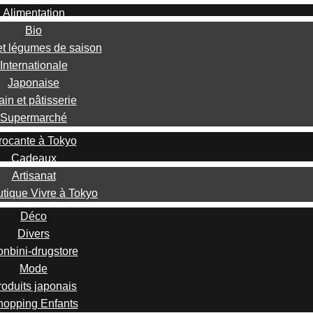
Alimentation
Bio
 et légumes de saison
Internationale
Japonaise
ain et pâtisserie
Supermarché
rocante à Tokyo
Cadeaux
Artisanat
utique Vivre à Tokyo
Déco
Divers
nbini-drugstore
Mode
roduits japonais
hopping Enfants