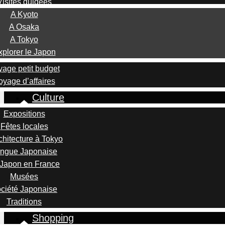
Visites guidées
A Kyoto
A Osaka
A Tokyo
xplorer le Japon
age petit budget
oyage d’affaires
Culture
Expositions
Fêtes locales
chitecture à Tokyo
ngue Japonaise
 Japon en France
Musées
ciété Japonaise
Traditions
Shopping