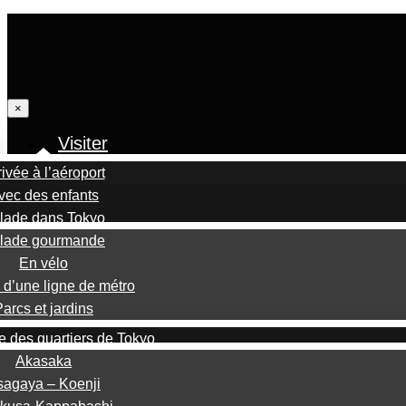
×
Visiter
rivée à l’aéroport
vec des enfants
lade dans Tokyo
lade gourmande
En vélo
 d’une ligne de métro
arcs et jardins
 des quartiers de Tokyo
Akasaka
sagaya – Koenji