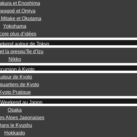
kura et Enoshima
wagoé et Omiya
 Mitake et Okutama
Yokohama
ore plus d’idées
ekend autour de Tokyo
et la presqu’île d’Izu
Nikko
cursion à Kyoto
utour de Kyoto
quartiers de Kyoto
Kyoto Pratique
 Weekend au Japon
Osaka
es Alpes Japonaises
ans le Kyushu
Hokkaido