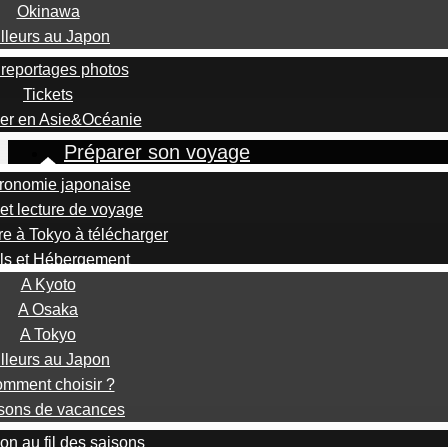
Okinawa
illeurs au Japon
reportages photos
Tickets
er en Asie&Océanie
Préparer son voyage
ronomie japonaise
et lecture de voyage
re à Tokyo à télécharger
ls et Hébergement
A Kyoto
A Osaka
A Tokyo
illeurs au Japon
mment choisir ?
sons de vacances
on au fil des saisons