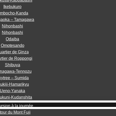
kusa-Kappabashi
Ikebukuro
imbocho-Kanda
gaoka – Tamagawa
Nihonbashi
Nihonbashi
Odaiba
Omotesando
uartier de Ginza
rtier de Roppongi
Shibuya
inagawa-Tennozu
kytree – Sumida
ukiji-Hamarikyu
Ueno-Yanaka
ukuni-Kudanshita
rsion à la journée
tour du Mont Fuji