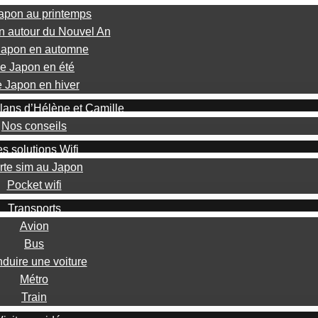
apon au printemps
n autour du Nouvel An
Japon en automne
e Japon en été
 Japon en hiver
lans d’Hélène et Camille
Nos conseils
s solutions Wifi
rte sim au Japon
Pocket wifi
Transports
Avion
Bus
duire une voiture
Métro
Train