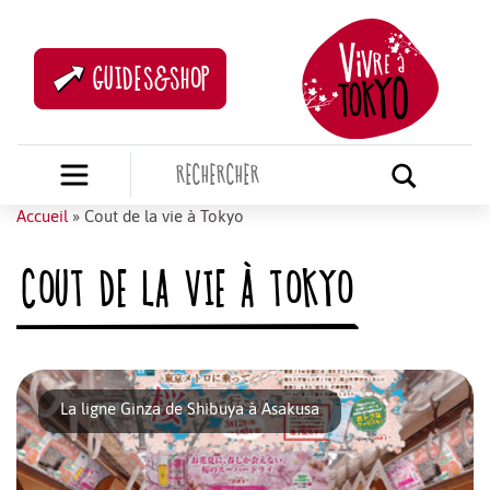
GUIDES&SHOP
Accueil
»
Cout de la vie à Tokyo
COUT DE LA VIE À TOKYO
La ligne Ginza de Shibuya à Asakusa