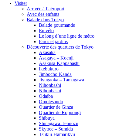
Visiter
Arrivée à l’aéroport
Avec des enfants
Balade dans Tokyo
Balade gourmande
En vélo
Le long d’une ligne de métro
Parcs et jardins
Découverte des quartiers de Tokyo
Akasaka
Asagaya – Koenji
Asakusa-Kappabashi
Ikebukuro
Jimbocho-Kanda
Jiyugaoka – Tamagawa
Nihonbashi
Nihonbashi
Odaiba
Omotesando
Quartier de Ginza
Quartier de Roppongi
Shibuya
Shinagawa-Tennozu
Skytree – Sumida
Tsukiji-Hamarikyu