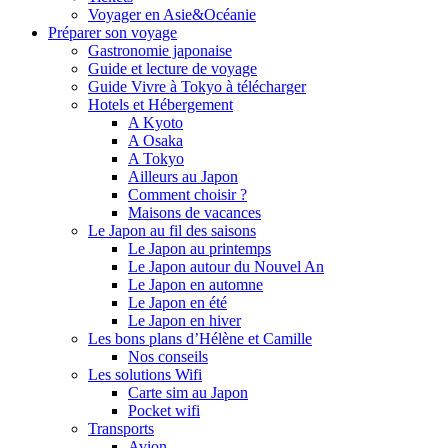
Voyager en Asie&Océanie
Préparer son voyage
Gastronomie japonaise
Guide et lecture de voyage
Guide Vivre à Tokyo à télécharger
Hotels et Hébergement
A Kyoto
A Osaka
A Tokyo
Ailleurs au Japon
Comment choisir ?
Maisons de vacances
Le Japon au fil des saisons
Le Japon au printemps
Le Japon autour du Nouvel An
Le Japon en automne
Le Japon en été
Le Japon en hiver
Les bons plans d’Hélène et Camille
Nos conseils
Les solutions Wifi
Carte sim au Japon
Pocket wifi
Transports
Avion