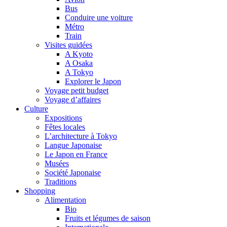
Bus
Conduire une voiture
Métro
Train
Visites guidées
A Kyoto
A Osaka
A Tokyo
Explorer le Japon
Voyage petit budget
Voyage d’affaires
Culture
Expositions
Fêtes locales
L’architecture à Tokyo
Langue Japonaise
Le Japon en France
Musées
Société Japonaise
Traditions
Shopping
Alimentation
Bio
Fruits et légumes de saison