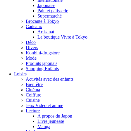
Internationale
Japonaise
Pain et pâtisserie
Supermarché
Brocante à Tokyo
Cadeaux
Artisanat
La boutique Vivre à Tokyo
Déco
Divers
Konbini-drugstore
Mode
Produits japonais
Shopping Enfants
Loisirs
Activités avec des enfants
Bien-être
Cinéma
Coiffure
Cuisine
Jeux Video et anime
Lecture
A propos du Japon
Livre jeunesse
Manga