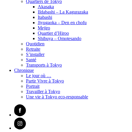
Quartiers de Tokyo
Akasaka
IIdabashi – La Kagurazaka
Itabashi
Jiyugaoka – Den en chofu
Mejiro
Quartier d’Hiroo
Shibuya – Omotesando
Quotidien
Retraite
S’installer
Santé
Transports à Tokyo
Chronique
Le jour où …
Partir Vivre à Tokyo
Portrait
Travailler à Tokyo
Une vie à Tokyo eco-responsable