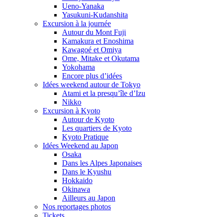
Ueno-Yanaka
Yasukuni-Kudanshita
Excursion à la journée
Autour du Mont Fuji
Kamakura et Enoshima
Kawagoé et Omiya
Ome, Mitake et Okutama
Yokohama
Encore plus d’idées
Idées weekend autour de Tokyo
Atami et la presqu’île d’Izu
Nikko
Excursion à Kyoto
Autour de Kyoto
Les quartiers de Kyoto
Kyoto Pratique
Idées Weekend au Japon
Osaka
Dans les Alpes Japonaises
Dans le Kyushu
Hokkaido
Okinawa
Ailleurs au Japon
Nos reportages photos
Tickets