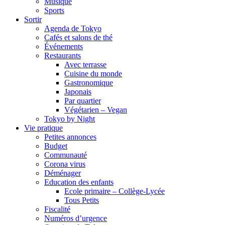
Musique
Sports
Sortir
Agenda de Tokyo
Cafés et salons de thé
Événements
Restaurants
Avec terrasse
Cuisine du monde
Gastronomique
Japonais
Par quartier
Végétarien – Vegan
Tokyo by Night
Vie pratique
Petites annonces
Budget
Communauté
Corona virus
Déménager
Education des enfants
Ecole primaire – Collège-Lycée
Tous Petits
Fiscalité
Numéros d’urgence