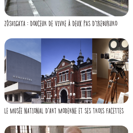
ZÔSHIGAYA : DOUCEUR DE VIVRE À DEUX PAS D'IKEBUKURO
LE MUSÉE NATIONAL D'ART MODERNE ET SES TROIS FACETTES