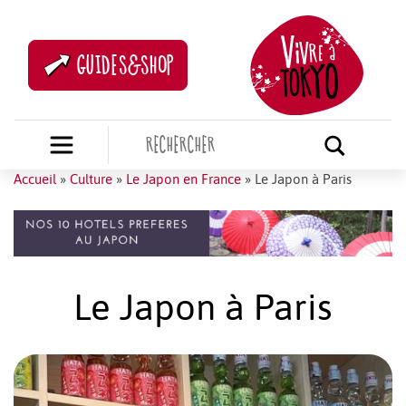
GUIDES&SHOP
Accueil
»
Culture
»
Le Japon en France
»
Le Japon à Paris
Le Japon à Paris