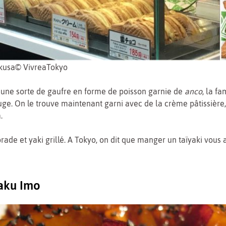
akusa© VivreaTokyo
t une sorte de gaufre en forme de poisson garnie de
anco
, la f
uge. On le trouve maintenant garni avec de la crème pâtissièr
.
orade et yaki grillé. A Tokyo, on dit que manger un taïyaki vous 
aku Imo