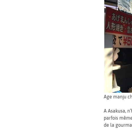
Age manju ch
A Asakusa, n’
parfois mêm
de la gourman