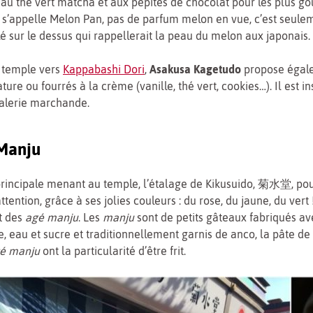
au thé vert matcha et aux pépites de chocolat pour les plus g
 s’appelle Melon Pan, pas de parfum melon en vue, c’est seule
lé sur le dessus qui rappellerait la peau du melon aux japonais.
e temple vers
Kappabashi Dori
,
Asakusa Kagetudo
propose égal
re ou fourrés à la crème (vanille, thé vert, cookies…). Il est in
galerie marchande.
Manju
principale menant au temple, l’étalage de Kikusuido, 菊水堂, pou
attention, grâce à ses jolies couleurs : du rose, du jaune, du vert 
t des
agé manju
. Les
manju
sont de petits gâteaux fabriqués av
e, eau et sucre et traditionnellement garnis de anco, la pâte de
é manju
ont la particularité d’être frit.