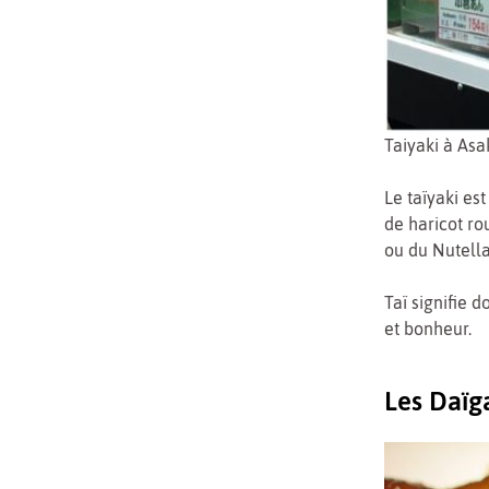
Taiyaki à As
Le taïyaki es
de haricot ro
ou du Nutella
Taï signifie d
et bonheur.
Les Daïg