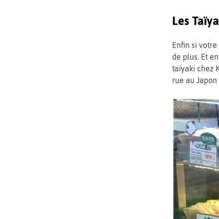
Les Taïya
Enfin si votr
de plus. Et e
taïyaki chez
rue au Japon 