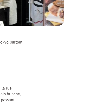
Tokyo, surtout
 la rue
ain brioché,
n passant