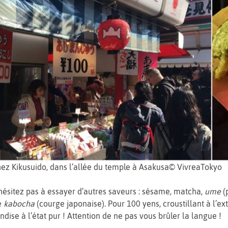
ez Kikusuido, dans l’allée du temple à Asakusa© VivreaTokyo
hésitez pas à essayer d’autres saveurs : sésame, matcha,
ume
(p
e
kabocha
(courge japonaise). Pour 100 yens, croustillant à l’exté
dise à l’état pur ! Attention de ne pas vous brûler la langue !