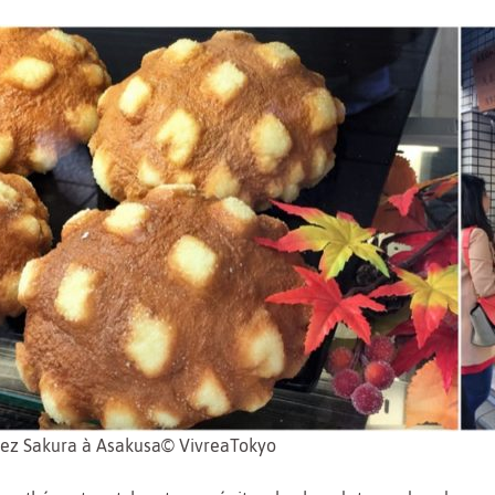
ez Sakura à Asakusa© VivreaTokyo