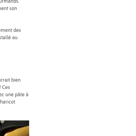
ourmands.
ment son
ement des
stallé au
rrait bien
! Ces
ec une pâte à
 haricot