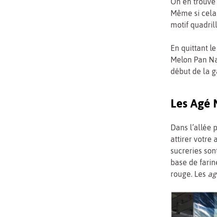
On en trouve 
Même si cela
motif quadril
En quittant l
Melon Pan Natu
début de la 
Les Agé 
Dans l’allée 
attirer votre 
sucreries son
base de farin
rouge. Les
ag