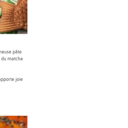
ameuse pâte
e, du matcha
apporte joie