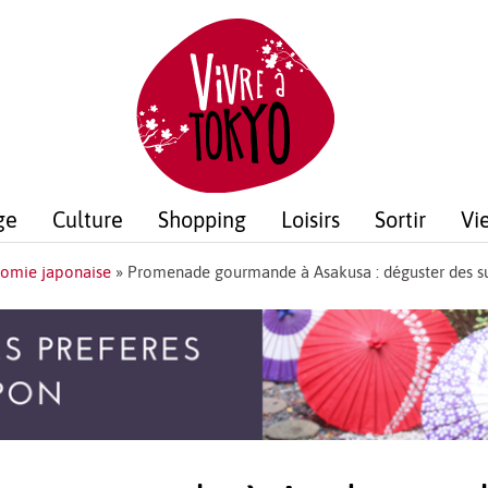
ge
Culture
Shopping
Loisirs
Sortir
Vi
omie japonaise
»
Promenade gourmande à Asakusa : déguster des su