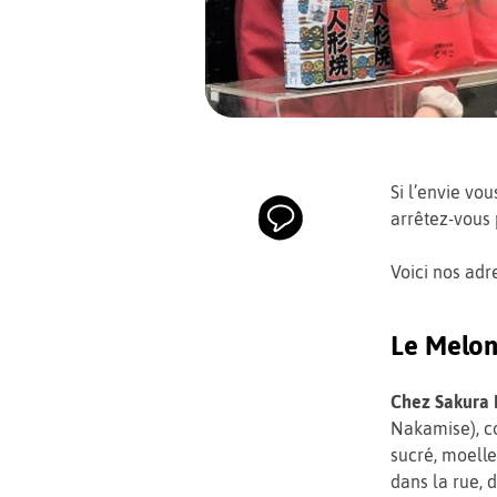
Si l’envie vou
arrêtez-vous 
Voici nos adr
Le Melon
Chez Sakur
Nakamise), co
sucré, moelleu
dans la rue, d