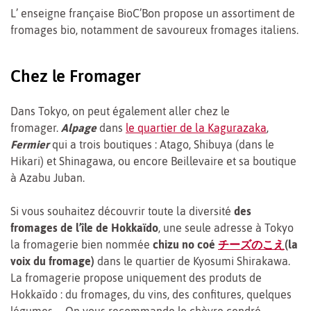
L’ enseigne française BioC’Bon propose un assortiment de
fromages bio, notamment de savoureux fromages italiens.
Chez le Fromager
Dans Tokyo, on peut également aller chez le
fromager.
Alpage
dans
le quartier de la Kagurazaka
,
Fermier
qui a trois boutiques : Atago, Shibuya (dans le
Hikari) et Shinagawa, ou encore Beillevaire et sa boutique
à Azabu Juban.
Si vous souhaitez découvrir toute la diversité
des
fromages de l’île de Hokkaïdo
, une seule adresse à Tokyo
la fromagerie bien nommée
chizu no coé
チーズのこえ
(la
voix du fromage)
dans le quartier de Kyosumi Shirakawa.
La fromagerie propose uniquement des produts de
Hokkaïdo : du fromages, du vins, des confitures, quelques
légumes … On vous recommande le chèvre cendré