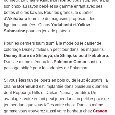
bonheur. La chaîne
Akachan Honpo
vous surprendra par
son choix au rayon bébé et sa gamme enfant avec ses
bottes et cirés kawaii. Pour les grands, le quartier
d’
Akihabara
fourmille de magasins proposant des
figurines animées. Citons
Yodabashi
et
Yellow
Submarine
pour les jeux de plateau.
Pour les derniers tsum tsum à la mode ou le cahier de
coloriage Disney, faites un petit tour dans les magasins
Disney Store de Shibuya, de Shinjuku ou d’Ikebukuro.
Dans le même créneau les
Pokemon Center
sont un
passage obligé pour les adeptes de Pokemon.
Si vous êtes fan de jouets en bois ou de jeux éducatifs, la
chaine
Bornelund
est implantée dans plusieurs quartiers
dont Roppongi Hills et Daikan-Yama (Tee Site). Un
avantage : votre enfant peut jouer dans un petit espace de
jeu pendant que vous faîtes votre choix. Dans la même
gamme vous trouverez aussi votre bonheur chez
Crayon