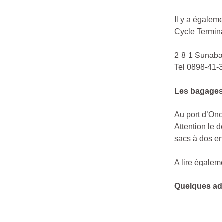
Il y a égalem
Cycle Termina
2-8-1 Sunaba,
Tel 0898-41-
Les bagages
Au port d’On
Attention le 
sacs à dos e
A lire égalem
Quelques adr