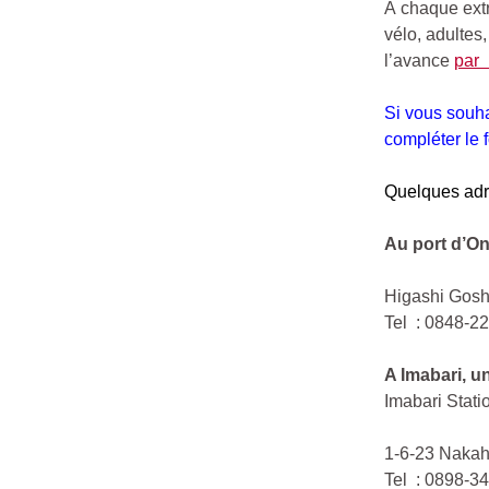
À chaque extr
vélo, adultes
l’avance
par 
Si vous souha
compléter le f
Quelques adr
Au port d’On
Higashi Gosh
Tel : 0848-2
A Imabari, un
Imabari Stati
1-6-23 Nakahi
Tel : 0898-3