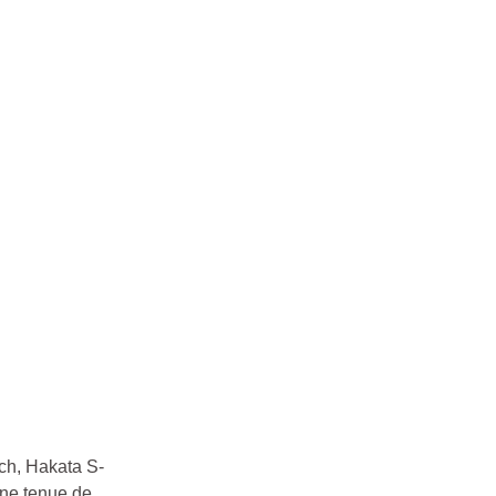
ach, Hakata S-
une tenue de