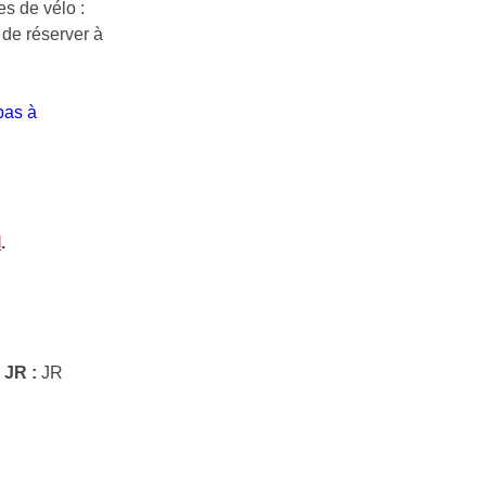
es de vélo :
 de réserver à
pas à
l
.
e JR :
JR