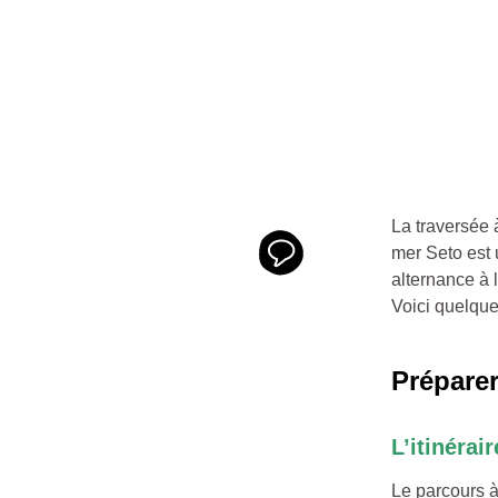
La traversée 
mer Seto est 
alternance à l
Voici quelque
Prépare
L’itinérair
Le parcours à