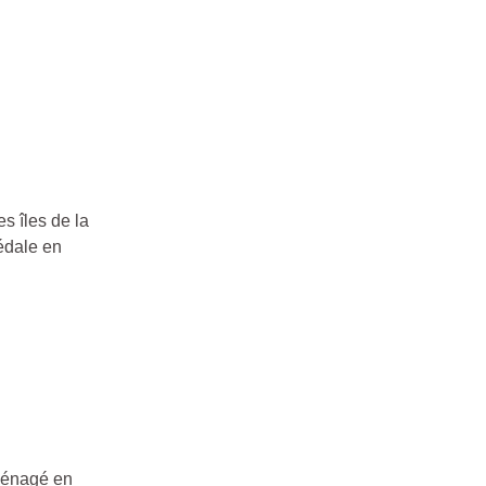
s îles de la
pédale en
aménagé en