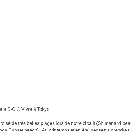
ata S-C © Vivre à Tokyo
oisé de très belles plages lors de notre circuit (Shimanami be
oda Sunset beach). Au printemps et en été, pensez à prendre 