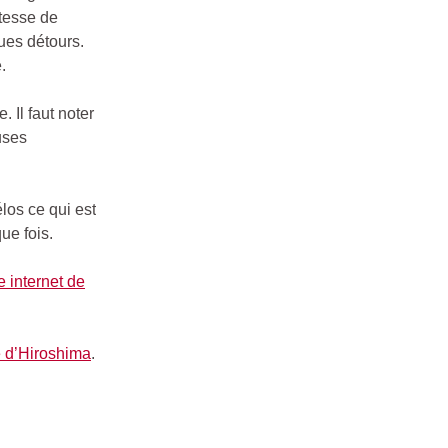
itesse de
ues détours.
.
 Il faut noter
uses
los ce qui est
ue fois.
te internet de
le d’Hiroshima
.