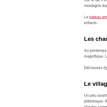
montagne dan
Le
bateau a
enfants.
Les cha
Au printemps 
magnifique. U
Découvrez é
Le villa
Un peu avant 
pittoresque. I
réputés comme