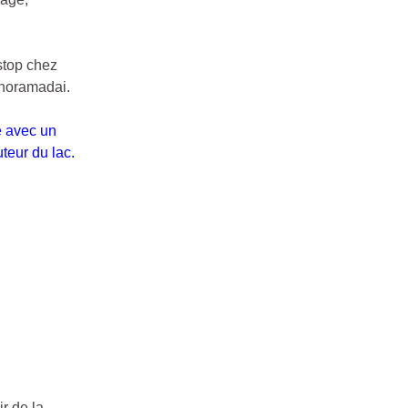
stop chez
anoramadai.
e avec un
teur du lac.
ir de la