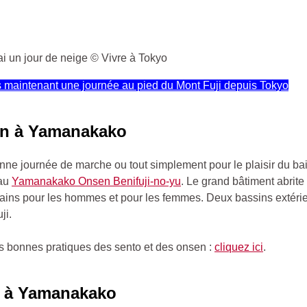
i un jour de neige © Vivre à Tokyo
 maintenant une journée au pied du Mont Fuji depuis Tokyo
n à Yamanakako
ne journée de marche ou tout simplement pour le plaisir du ba
 au
Yamanakako Onsen Benifuji-no-yu
. Le grand bâtiment abrite
bains pour les hommes et pour les femmes. Deux bassins extéri
ji.
s bonnes pratiques des sento et des onsen :
cliquez ici
.
r à Yamanakako