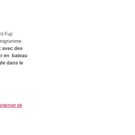
t Fuji
 programme
x avec des
our en bateau
de dans le
 internet de