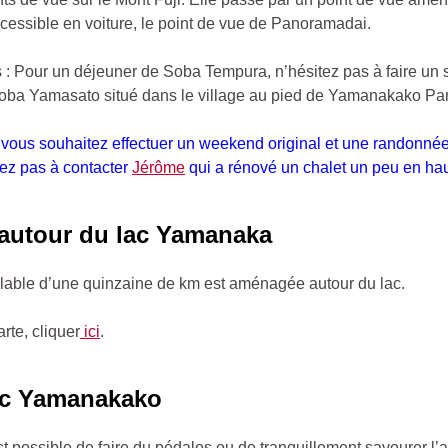
essible en voiture, le point de vue de Panoramadai.
: Pour un déjeuner de Soba Tempura, n’hésitez pas à faire un 
a Yamasato situé dans le village au pied de Yamanakako P
 vous souhaitez effectuer un weekend original et une randonné
tez pas à contacter
Jérôme
qui a rénové un chalet un peu en hau
 autour du lac Yamanaka
lable d’une quinzaine de km est aménagée autour du lac.
arte, cliquer
ici
.
lac Yamanakako
est possible de faire du pédalos ou de tranquillement savourer l’a