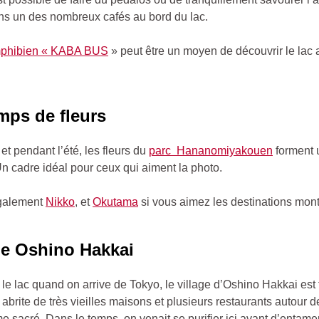
s un des nombreux cafés au bord du lac.
mphibien « KABA BUS
» peut être un moyen de découvrir le lac
mps de fleurs
et pendant l’été, les fleurs du
parc Hananomiyakouen
forment 
n cadre idéal pour ceux qui aiment la photo.
galement
Nikko
, et
Okutama
si vous aimez les destinations mon
ge Oshino Hakkai
le lac quand on arrive de Tokyo, le village d’Oshino Hakkai est 
l abrite de très vieilles maisons et plusieurs restaurants autour d
 sacré. Dans le temps, on venait se purifier ici avant d’entame