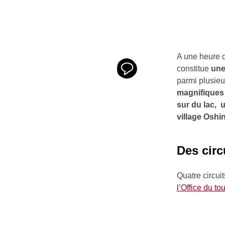
A une heure d
constitue
une
parmi plusieu
magnifiques 
sur du lac, 
village Osh
Des circ
Quatre circui
l’Office du to