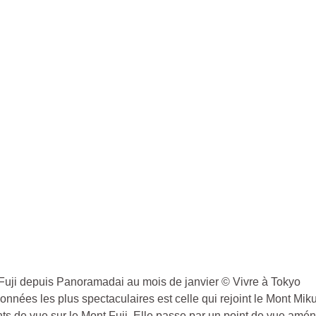
Fuji depuis Panoramadai au mois de janvier © Vivre à Tokyo
nnées les plus spectaculaires est celle qui rejoint le Mont Miku
nts de vue sur le Mont Fuji. Elle passe par un point de vue amé