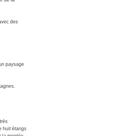
 avec des
un paysage
tagnes.
très
e huit étangs
r la montée