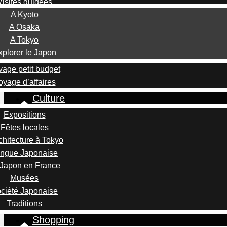
Visites guidées
A Kyoto
A Osaka
A Tokyo
xplorer le Japon
age petit budget
oyage d’affaires
Culture
Expositions
Fêtes locales
chitecture à Tokyo
ngue Japonaise
 Japon en France
Musées
ciété Japonaise
Traditions
Shopping