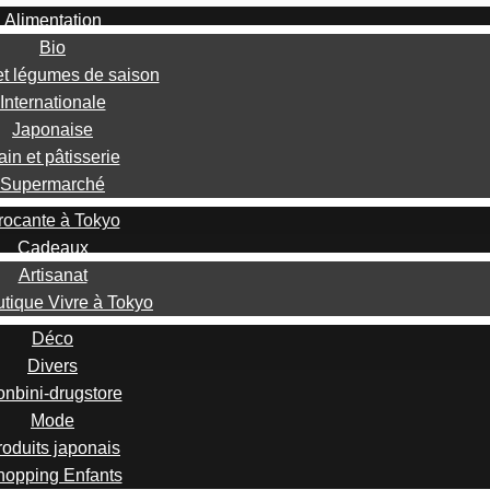
Alimentation
Bio
 et légumes de saison
Internationale
Japonaise
ain et pâtisserie
Supermarché
rocante à Tokyo
Cadeaux
Artisanat
utique Vivre à Tokyo
Déco
Divers
nbini-drugstore
Mode
roduits japonais
hopping Enfants