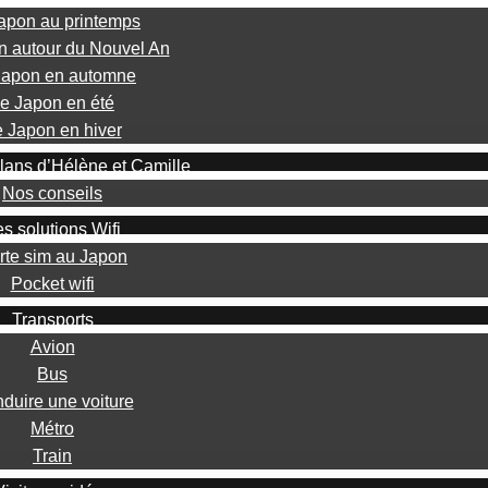
apon au printemps
n autour du Nouvel An
Japon en automne
e Japon en été
 Japon en hiver
lans d’Hélène et Camille
Nos conseils
s solutions Wifi
rte sim au Japon
Pocket wifi
Transports
Avion
Bus
duire une voiture
Métro
Train