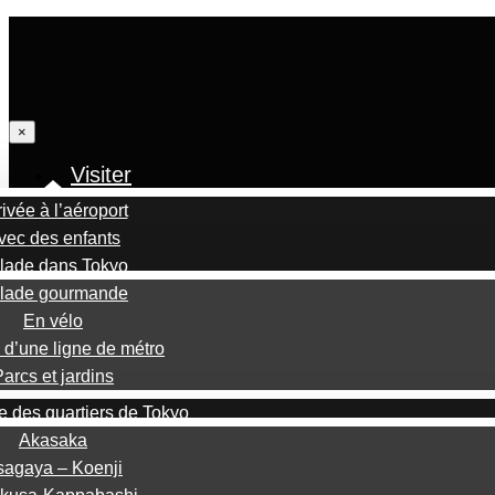
×
Visiter
rivée à l’aéroport
vec des enfants
lade dans Tokyo
lade gourmande
En vélo
 d’une ligne de métro
arcs et jardins
 des quartiers de Tokyo
Akasaka
sagaya – Koenji