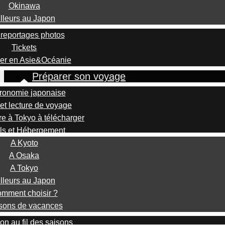
Okinawa
illeurs au Japon
reportages photos
Tickets
er en Asie&Océanie
Préparer son voyage
ronomie japonaise
et lecture de voyage
re à Tokyo à télécharger
ls et Hébergement
A Kyoto
A Osaka
A Tokyo
illeurs au Japon
mment choisir ?
sons de vacances
on au fil des saisons