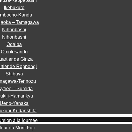
kusa-Kappabashi
Ikebukuro
imbocho-Kanda
gaoka – Tamagawa
Nihonbashi
Nihonbashi
Odaiba
Omotesando
uartier de Ginza
rtier de Roppongi
Shibuya
inagawa-Tennozu
kytree – Sumida
ukiji-Hamarikyu
Ueno-Yanaka
ukuni-Kudanshita
rsion à la journée
tour du Mont Fuji