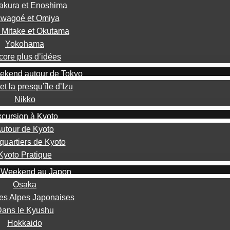
kura et Enoshima
wagoé et Omiya
 Mitake et Okutama
Yokohama
ore plus d’idées
ekend autour de Tokyo
et la presqu’île d’Izu
Nikko
cursion à Kyoto
utour de Kyoto
quartiers de Kyoto
Kyoto Pratique
 Weekend au Japon
Osaka
es Alpes Japonaises
ans le Kyushu
Hokkaido