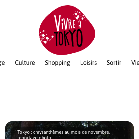
ge
Culture
Shopping
Loisirs
Sortir
Vi
Tokyo : chrysanthèmes au mois de novembre,
reportage photo