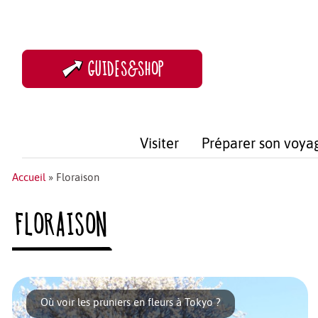
GUIDES&SHOP
Visiter
Préparer son voya
Accueil
»
Floraison
FLORAISON
Où voir les pruniers en fleurs à Tokyo ?