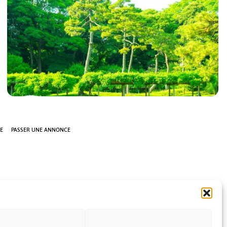
Le mois de juin est le mois de la floraison des iris au Japon.
On les nomme en japonais Shobu. Il [...]
E
PASSER UNE ANNONCE