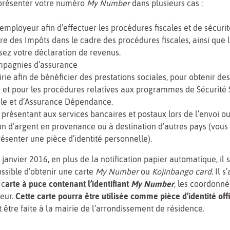
présenter votre numéro
My Number
dans plusieurs cas :
employeur afin d’effectuer les procédures fiscales et de sécurit
re des Impôts dans le cadre des procédures fiscales, ainsi que 
sez votre déclaration de revenus.
pagnies d’assurance
irie afin de bénéficier des prestations sociales, pour obtenir d
ls et pour les procédures relatives aux programmes de Sécurité 
le et d’Assurance Dépendance.
 présentant aux services bancaires et postaux lors de l’envoi ou
on d’argent en provenance ou à destination d’autres pays (vous
résenter une pièce d’identité personnelle).
janvier 2016, en plus de la notification papier automatique, il 
ssible d’obtenir une carte
My Number
ou
Kojinbango card
. Il s
 c
arte à puce contenant l’identifiant
My Number
,
les coordonné
teur.
Cette carte pourra être utilisée comme pièce d’identité offi
être faite à la mairie de l’arrondissement de résidence.