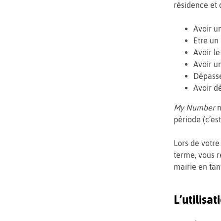
résidence et 
Avoir u
Etre un
Avoir le
Avoir u
Dépasse
Avoir dé
My Number
n
période (c’es
Lors de votre
terme, vous 
mairie en tan
L’utilis