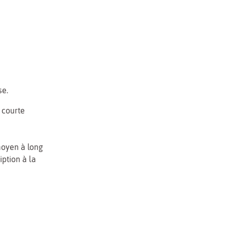
se.
 courte
 moyen à long
iption à la