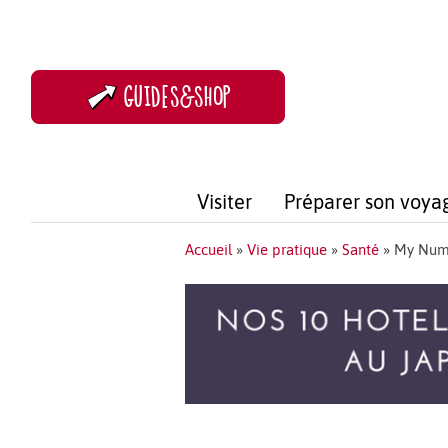
GUIDES&SHOP
Visiter
Préparer son voya
Accueil
»
Vie pratique
»
Santé
»
My Num