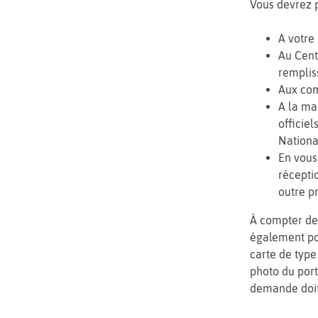
Vous devrez 
A votre 
Au Cent
remplis
Aux com
A la ma
officie
Nationa
En vous
récepti
outre p
À compter de 
également po
carte de type
photo du por
demande doit 