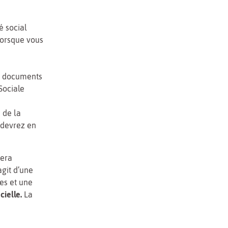
é social
lorsque vous
es documents
Sociale
 de la
 devrez en
sera
’agit d’une
es et une
cielle.
La