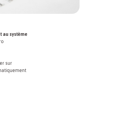
 et au système
ro
er sur
omatiquement