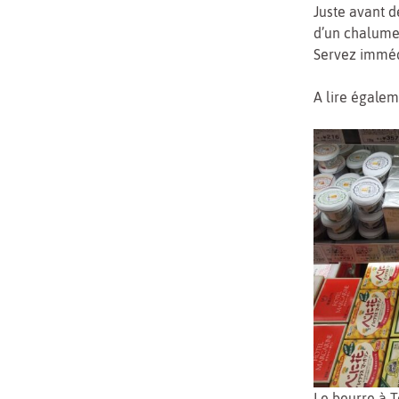
Juste avant d
d’un chalumea
Servez immé
A lire égalem
Le beurre à 