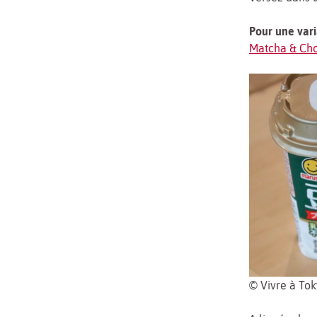
Pour une var
Matcha & Cho
© Vivre à To