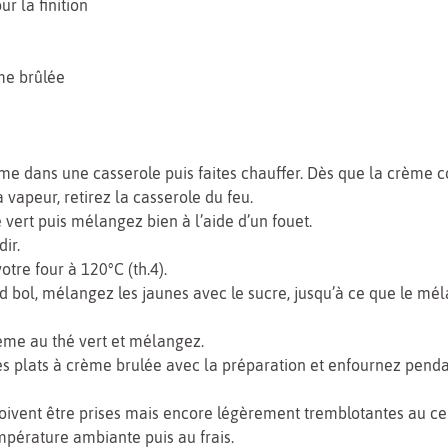
r la finition
me brûlée
ème dans une casserole puis faites chauffer. Dès que la crèm
 vapeur, retirez la casserole du feu.
é vert puis mélangez bien à l’aide d’un fouet.
dir.
otre four à 120°C (th.4).
 bol, mélangez les jaunes avec le sucre, jusqu’à ce que le mé
ème au thé vert et mélangez.
s plats à crème brulée avec la préparation et enfournez pend
ivent être prises mais encore légèrement tremblotantes au cen
empérature ambiante puis au frais.