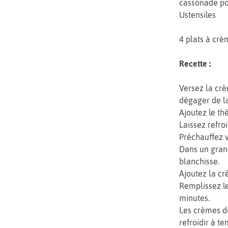
cassonade pou
Ustensiles
4 plats à crè
Recette :
Versez la cr
dégager de la
Ajoutez le th
Laissez refroi
Préchauffez v
Dans un grand
blanchisse.
Ajoutez la cr
Remplissez le
minutes.
Les crèmes do
refroidir à t