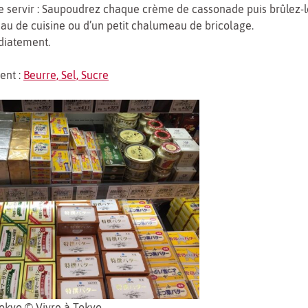
e servir : Saupoudrez chaque crème de cassonade puis brûlez-le
u de cuisine ou d’un petit chalumeau de bricolage.
diatement.
ent :
Beurre, Sel, Sucre
Tokyo © Vivre à Tokyo