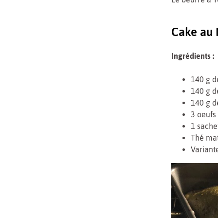
Cake au
Ingrédients :
140 g d
140 g d
140 g d
3 oeufs
1 sache
Thé mat
Variant