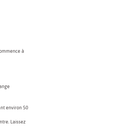
e commence à
lange
ant environ 50
tre. Laissez