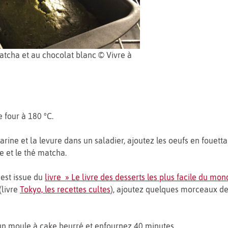
atcha et au chocolat blanc © Vivre à
e four à 180 °C.
arine et la levure dans un saladier, ajoutez les oeufs en fouetta
re et le thé matcha.
 est issue du
livre » Le livre des desserts les plus facile du mo
(livre
Tokyo, les recettes cultes
), ajoutez quelques morceaux de
un moule à cake beurré et enfournez 40 minutes.