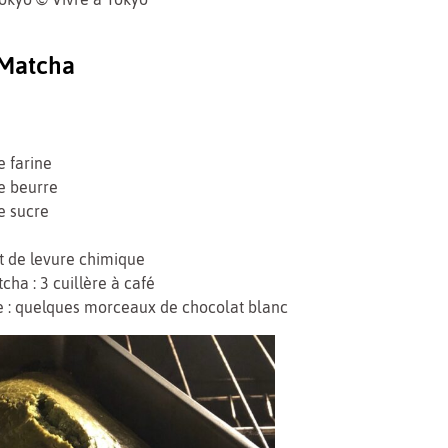
 Matcha
e farine
e beurre
e sucre
t de levure chimique
cha : 3 cuillère à café
e : quelques morceaux de chocolat blanc