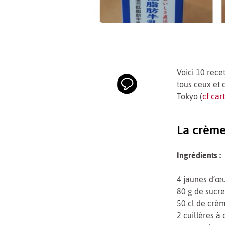
Voici 10 rece
tous ceux et 
Tokyo (
cf ca
La crème
Ingrédients :
4 jaunes d’œ
80 g de sucre
50 cl de crèm
2 cuillères à