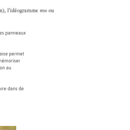
 des panneaux
onaise permet
 mémoriser
ion au
aire dans de