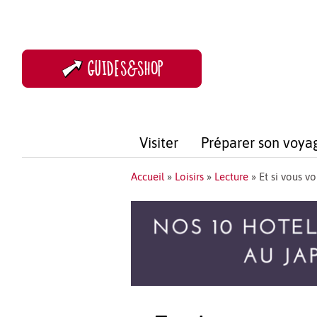
GUIDES&SHOP
Visiter
Préparer son voya
Accueil
»
Loisirs
»
Lecture
»
Et si vous v