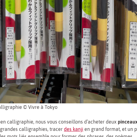
lligraphie © Vivre à Tokyo
en calligraphie, nous vous conseillons d’acheter deux
pinceau
 grandes calligraphies, tracer
des kanji
en grand format, et un p
 les mots liés ensemble pour former des phrases, des poèmes 