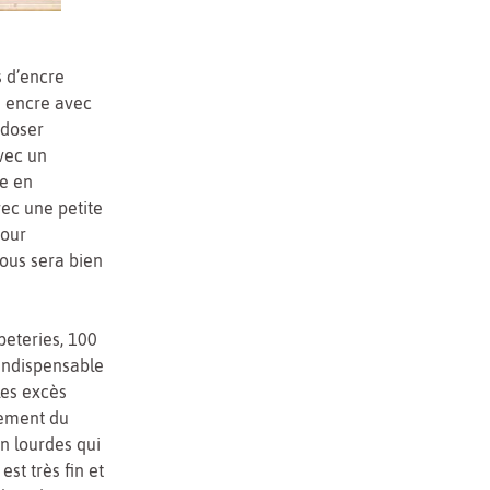
 d’encre
 à encre avec
 doser
avec un
le en
ec une petite
pour
ous sera bien
peteries, 100
 indispensable
les excès
dement du
en lourdes qui
st très fin et