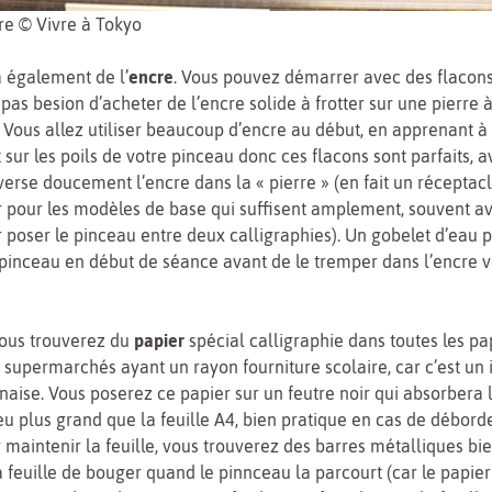
re © Vivre à Tokyo
a également de l’
encre
. Vous pouvez démarrer avec des flacons
, pas besion d’acheter de l’encre solide à frotter sur une pierre
 Vous allez utiliser beaucoup d’encre au début, en apprenant à
sur les poils de votre pinceau donc ces flacons sont parfaits, 
erse doucement l’encre dans la « pierre » (en fait un réceptac
r pour les modèles de base qui suffisent amplement, souvent av
poser le pinceau entre deux calligraphies). Un gobelet d’eau 
 pinceau en début de séance avant de le tremper dans l’encre v
vous trouverez du
papier
spécial calligraphie dans toutes les pa
 supermarchés ayant un rayon fourniture scolaire, car c’est un
onaise. Vous poserez ce papier sur un feutre noir qui absorbera 
eu plus grand que la feuille A4, bien pratique en cas de débor
 maintenir la feuille, vous trouverez des barres métalliques bi
feuille de bouger quand le pinnceau la parcourt (car le papier e