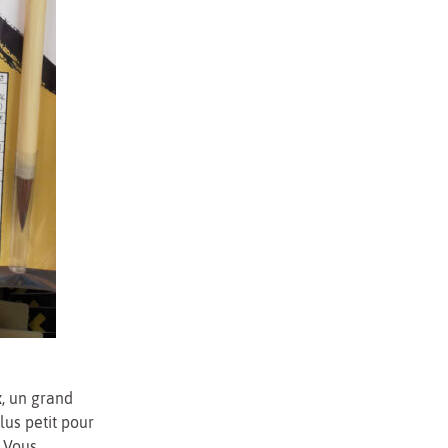
x
, un grand
lus petit pour
… Vous