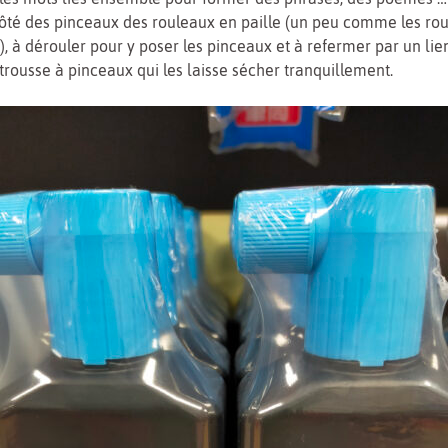
côté des pinceaux des rouleaux en paille (un peu comme les ro
), à dérouler pour y poser les pinceaux et à refermer par un lien
trousse à pinceaux qui les laisse sécher tranquillement.