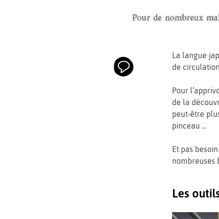
La langue jap
de circulatio
Pour l’appriv
de la découvr
peut-être plu
pinceau …
Et pas besoin
nombreuses b
Les outi