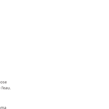
pose
l’eau.
rama