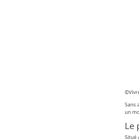
©Vivr
Sans 
un mo
Le 
Situé 