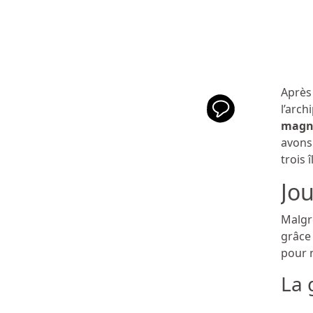
Après
l’arch
magni
avons 
trois 
Jou
Malgr
grâce 
pour n
La 