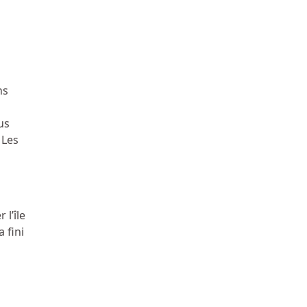
ns
us
 Les
l’île
 fini